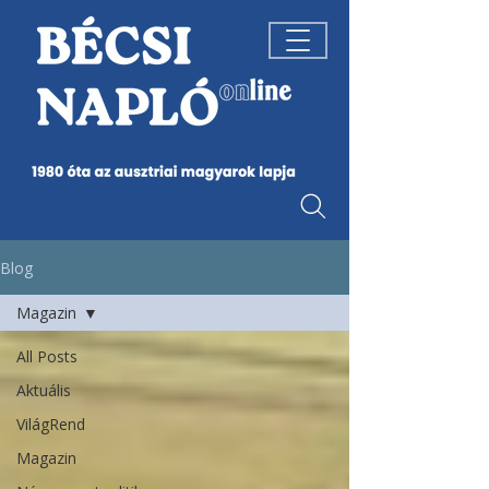
Blog
Magazin
All Posts
Aktuális
VilágRend
Magazin