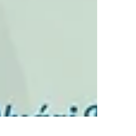
lesz szó. Vagy mégis? Egyik hőhullám a másikat
követi világszerte, és különösen Európa van
bajban, hiszen számtalan mérés bizonyítja, hogy
a vén kontinens kétszer olyan gyors ütemben
melegszik, mint a világ átlaga. Ha a
műholdfelvételek alapján készült hőtérképeket
figyeljük, döbbenten lát