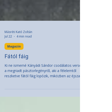
Másréti Kató Zoltán
Jul 22
4 min read
Magazin
Fától fáig
Ki ne ismerné Kányádi Sándor csodálatos versét
a megriadt pásztorlegényről, aki a félelemtől
reszketve fától fáig lopózik, miközben az éjszakai
erdőség veszélyeire figyel… De most nem erről