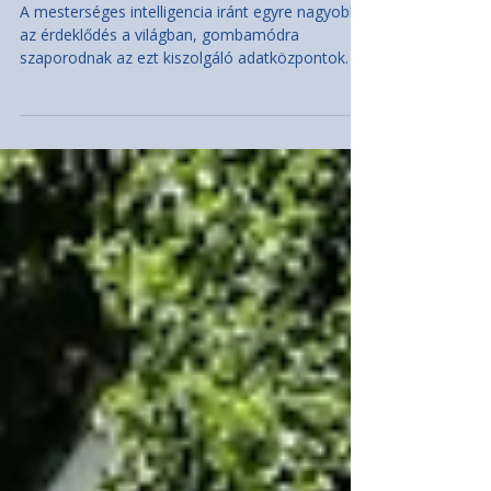
Lázadás Kronstorfban –
Túlterjeszkedik a Google
A mesterséges intelligencia iránt egyre nagyobb
az érdeklődés a világban, gombamódra
szaporodnak az ezt kiszolgáló adatközpontok. A
Felső-Ausztriában terjeszkedő techóriás, a
Google is felfelé módosította növekedési terveit,
pedig ezek veszélyeztethetik a helyi települések
vizeit, áramellátását, termőföldjeit. A
környezetvédők és a helybéliek már
mozgolódnak. Az amerikai Google, a világ egyik
legnagyobb vállalkozása már jó 20 éve szemet
vetett a körülbelül 3500 lélekszámú fel