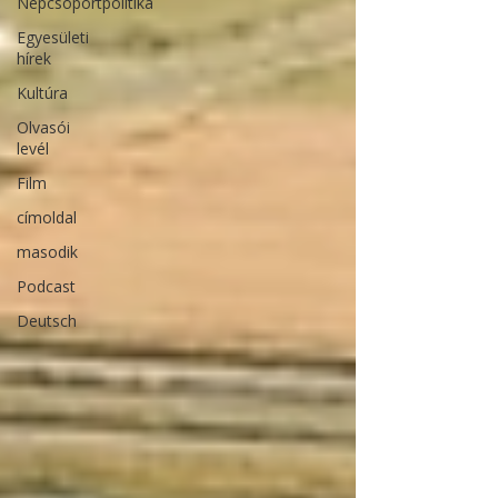
Népcsoportpolitika
Egyesületi
hírek
Kultúra
Olvasói
levél
Film
címoldal
masodik
Podcast
Deutsch