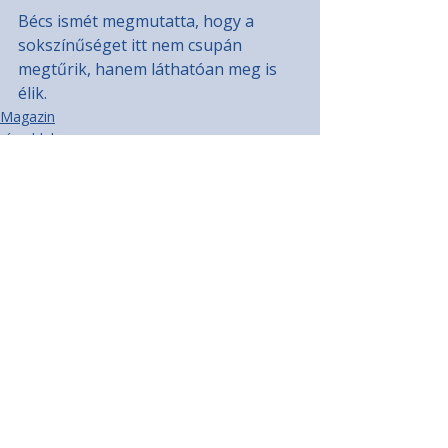
Bécs ismét megmutatta, hogy a 
sokszínűséget itt nem csupán 
megtűrik, hanem láthatóan meg is 
élik.
Magazin
címoldal
Recent Posts
See All