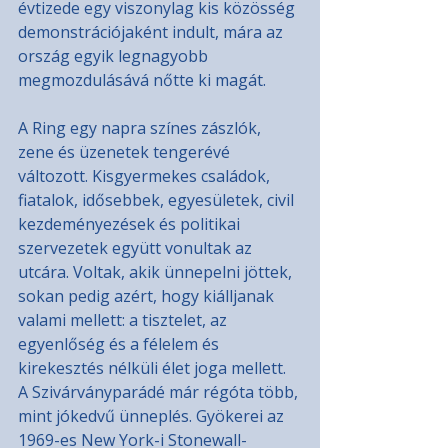
évtizede egy viszonylag kis közösség 
demonstrációjaként indult, mára az 
ország egyik legnagyobb 
megmozdulásává nőtte ki magát.
A Ring egy napra színes zászlók, 
zene és üzenetek tengerévé 
változott. Kisgyermekes családok, 
fiatalok, idősebbek, egyesületek, civil 
kezdeményezések és politikai 
szervezetek együtt vonultak az 
utcára. Voltak, akik ünnepelni jöttek, 
sokan pedig azért, hogy kiálljanak 
valami mellett: a tisztelet, az 
egyenlőség és a félelem és 
kirekesztés nélküli élet joga mellett. 
A Szivárványparádé már régóta több, 
mint jókedvű ünneplés. Gyökerei az 
1969-es New York-i Stonewall-