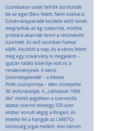
Szombaton sötét felhők borították 
be az eget Bécs felett. Nem sokkal a 
Szivárványparádé kezdete előtt ismét 
megnyíltak az ég csatornái, mintha 
próbára akarnák tenni a résztvevők 
türelmét. Az eső azonban hamar 
elállt, kisütött a nap, és a város felett 
még egy szivárvány is megjelent – 
igazán találó kísérője volt ez a 
rendezvénynek. A bécsi 
Szivárványparádé
 – a 
Vienna 
Pride
 csúcspontja – idén ünnepelte 
30. évfordulóját. A „
Láthatóak 1996 
óta
” mottó jegyében a szervezők 
adatai szerint mintegy 320 ezer 
ember vonult végig a Ringen, és 
emelte fel a hangját az LMBTQ-
közösség jogai mellett. Ami három 