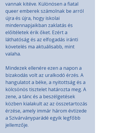
vannak kitéve. Különösen a fiatal 
queer emberek számolnak be arról 
újra és újra, hogy iskolai 
mindennapjaikban zaklatás és 
előítéletek érik őket. Ezért a 
láthatóság és az elfogadás iránti 
követelés ma aktuálisabb, mint 
valaha.
Mindezek ellenére ezen a napon a 
bizakodás volt az uralkodó érzés. A 
hangulatot a béke, a nyitottság és a 
kölcsönös tisztelet határozta meg. A 
zene, a tánc és a beszélgetések 
közben kialakult az az összetartozás 
érzése, amely immár három évtizede 
a Szivárványparádé egyik legfőbb 
jellemzője.