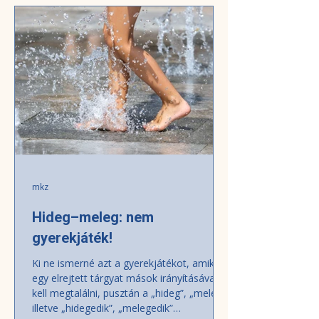
jogáról és arról, milyen szerepet tölt be a
szünidő a mai társadalomban. Alighogy
elérkezik a június, máris újra itt van az
évenként újrakezdődő vita az os
mkz
Hideg–meleg: nem
gyerekjáték!
Ki ne ismerné azt a gyerekjátékot, amikor
egy elrejtett tárgyat mások irányításával
kell megtalálni, pusztán a „hideg”, „meleg”,
illetve „hidegedik”, „melegedik”