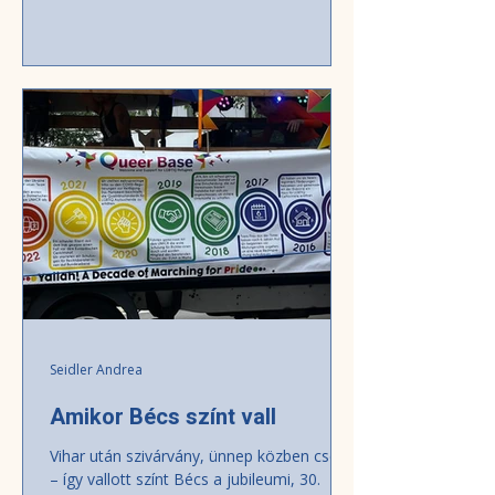
vezérszavak alapján? Nem játék viszont,
amikor a nagy hideg vagy a rekkenő hőség
az utcán éri a sérülékeny embereket. A
civilizált világ településein régóta ügyelnek
arra, hogy téli nagy hidegben a
külterületeken se fagyjanak meg az
emberek. Bécsben is több mint egy
évszázada működtetnek intézményes
melegedőhelyeket
Seidler Andrea
Amikor Bécs színt vall
Vihar után szivárvány, ünnep közben csend
– így vallott színt Bécs a jubileumi, 30.