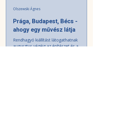
Olszewski Ágnes
Prága, Budapest, Bécs -
ahogy egy művész látja
Rendhagyó kiállítást látogathatnak
augusztus végéig az építészet és a
városképek kedvelői Prága belvárosában,
az 1244-ben felszentelt Minorita
Kolostorban. A kiállított alkotások maguk
is rendhagyóak. A Prágát ábrázoló
festmény például mintegy 30
négyzetméteres, és a kolostor hatalmas
tereiben nyílt először lehetőség arra, hogy
teljes egészében bemutassák a
nagyközönségnek. A város valamennyi
háza és műemléke eredeti formájában,
ugyanakkor méretarányosan jelenik meg a
képen.