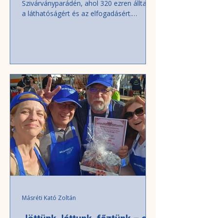
Szivárványparádén, ahol 320 ezren álltak ki
a láthatóságért és az elfogadásért.
Szombaton sötét felhők borították be az
eget Bécs felett. Nem sokkal a
Szivárványparádé kezdete előtt ismét
megnyíltak az ég csatornái, mintha
próbára akarnák tenni a résztvevők
türelmét. Az eső azonban hamar elállt,
kisütött a nap, és a város felett még egy
szivárvány is megjelent – igazán találó
kísérője volt ez
Másréti Kató Zoltán