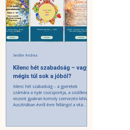
lát
Seidler Andrea
Kilenc hét szabadság – vagy
mégis túl sok a jóból?
Kilenc hét szabadság – a gyerekek
számára a nyár csúcspontja, a szülőknek
viszont gyakran komoly szervezési kihívás.
Ausztriában évről évre fellángol a vita
arról, hogy túl hosszú-e a nyári vakáció,
miközben a kérdés valójában jóval többről
szól: a megváltozott családi és munkahelyi
viszonyokról, a gyerekek pihenéshez való