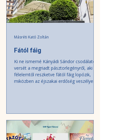
Másréti Kató Zoltán
Fától fáig
Ki ne ismerné Kányádi Sándor csodálatos
versét a megriadt pásztorlegényről, aki a
félelemtől reszketve fától fáig lopózik,
miközben az éjszakai erdőség veszélyeire
figyel… De most nem erről lesz szó. Vagy
mégis? Egyik hőhullám a másikat követi
világszerte, és különösen Európa van
bajban, hiszen számtalan mérés
bizonyítja, hogy a vén kontinens kétszer
olyan gyors ütemben melegszik, mint a
világ átlaga. Ha a műholdfelvételek alapján
készült hőtérképeket figyeljük, döbbenten