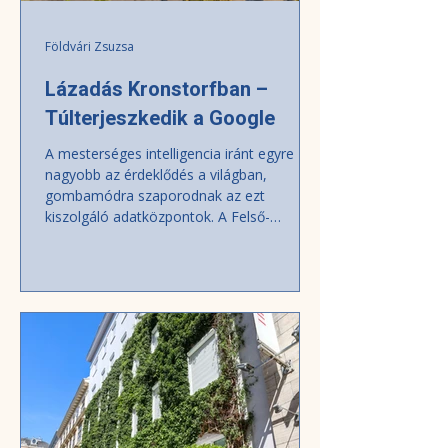
Földvári Zsuzsa
Lázadás Kronstorfban –
Túlterjeszkedik a Google
A mesterséges intelligencia iránt egyre
nagyobb az érdeklődés a világban,
gombamódra szaporodnak az ezt
kiszolgáló adatközpontok. A Felső-
Ausztriában terjeszkedő techóriás, a
Google is felfelé módosította növekedési
terveit, pedig ezek veszélyeztethetik a helyi
települések vizeit, áramellátását,
termőföldjeit. A környezetvédők és a
helybéliek már mozgolódnak. Az amerikai
Google, a világ egyik legnagyobb
vállalkozása már jó 20 éve szemet vetett a
körülbelül 3500 lélekszámú fel