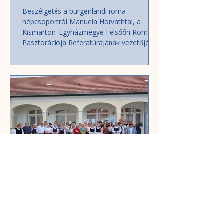
Beszélgetés a burgenlandi roma
népcsoportról Manuela Horvathtal, a
Kismartoni Egyházmegye Felsőőri Roma
Pasztorációja Referatúrájának vezetőjével.
Aki Burgenlandban vagy Bécsben nőtt fel,
előbb-utóbb találkozik a romák
történelmével. Kevésbé ismert azonban,
hogy a romák évszázadok óta az osztrák
történelem részét alkotják. A romákat
említő első dokumentumok a 15.
századból valók, jelenlétük a mai
Burgenland területén a 17. századig
vezethető vissza. Nemzedékeken át éltek
a ko
Csire Márta