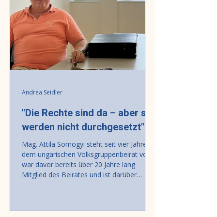
fejlesztését, a közigazgatásban biztosított
magyar nyelvhasználat tényleges
érvényesítését, a kisebbségi média
Andrea Seidler
"Die Rechte sind da – aber sie
werden nicht durchgesetzt"
Mag. Attila Somogyi steht seit vier Jahren
dem ungarischen Volksgruppenbeirat vor,
war davor bereits über 20 Jahre lang
Mitglied des Beirates und ist darüber
hinaus Geschäftsführer der Ungarischen
Volkshochschule in Oberwart. Andrea
Seidler führte mit ihm in Oberwart, wo er
auch Pädagoge am Zweisprachigen