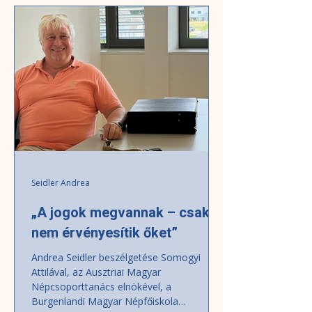
Gymnasium ist, das folgende Interview, in
dessen Zentrum die Forderung nach
einem durchgehenden
ungarischsprachigen Schulunterricht und
die erwünschte Neuformulierung des mi
Seidler Andrea
„A jogok megvannak – csak
nem érvényesítik őket”
Andrea Seidler beszélgetése Somogyi
Attilával, az Ausztriai Magyar
Népcsoporttanács elnökével, a
Burgenlandi Magyar Népfőiskola