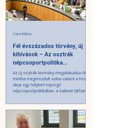
Csire Márta
Fél évszázados törvény, új
kihívások – Az osztrák
népcsoportpolitika
fordulópontja
Az új osztrák kormány megalakulása óta
mintha megmozdult volna valami a hosszú
ideje egy helyben toporgó
népcsoportpolitikában. A kabinet láthatóan
nyitottabb hangot üt meg, párbeszédet
kezdeményezett az őshonos – köztük a
magyar – népcsoportok képviselőivel. A
magyar népcsoporttanács ezekre az
alkalmakra konkrét javaslatokkal érkezett:
a bécsi magyar nyelvű oktatás