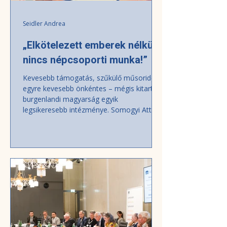
Seidler Andrea
„Elkötelezett emberek nélkül
nincs népcsoporti munka!”
Kevesebb támogatás, szűkülő műsoridő,
egyre kevesebb önkéntes – mégis kitart a
burgenlandi magyarság egyik
legsikeresebb intézménye. Somogyi Attila,
a Magyar Népcsoporttanács elnöke és a
Burgenlandi Magyarok Népfőiskolájának
vezetője interjúnk második részében
őszintén beszél a népcsoport-
támogatások elosztásáról, a magyar nyelv
oktatásának kihívásairól, a burgenlandi
magyar média helyzetéről, valamint arról,
miért csak elhivatottsággal lehet ma
közösséget építeni Ausztriában