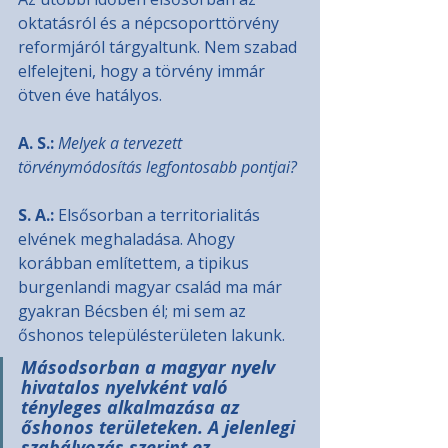
oktatásról és a népcsoporttörvény 
reformjáról tárgyaltunk. Nem szabad 
elfelejteni, hogy a törvény immár 
ötven éve hatályos.
A. S.:
Melyek a tervezett 
törvénymódosítás legfontosabb pontjai?
S. A.: 
Elsősorban a territorialitás 
elvének meghaladása. Ahogy 
korábban említettem, a tipikus 
burgenlandi magyar család ma már 
gyakran Bécsben él; mi sem az 
őshonos településterületen lakunk.
Másodsorban a magyar nyelv 
hivatalos nyelvként való 
tényleges alkalmazása az 
őshonos területeken. A jelenlegi 
szabályozás szerint ez 