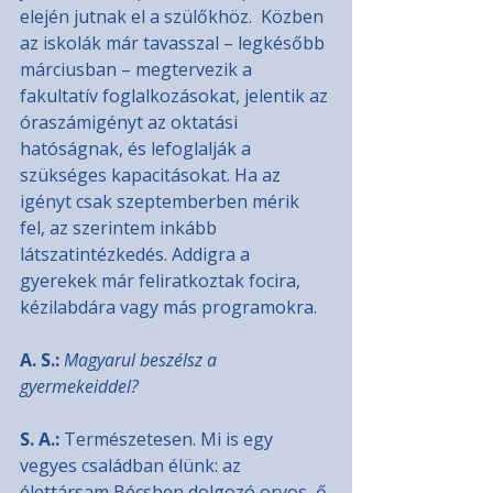
elején jutnak el a szülőkhöz.  Közben 
az iskolák már tavasszal – legkésőbb 
márciusban – megtervezik a 
fakultatív foglalkozásokat, jelentik az 
óraszámigényt az oktatási 
hatóságnak, és lefoglalják a 
szükséges kapacitásokat. Ha az 
igényt csak szeptemberben mérik 
fel, az szerintem inkább 
látszatintézkedés. Addigra a 
gyerekek már feliratkoztak focira, 
kézilabdára vagy más programokra.
A. S.:
Magyarul beszélsz a 
gyermekeiddel?
S. A.:
 Természetesen. Mi is egy 
vegyes családban élünk: az 
élettársam Bécsben dolgozó orvos, ő 