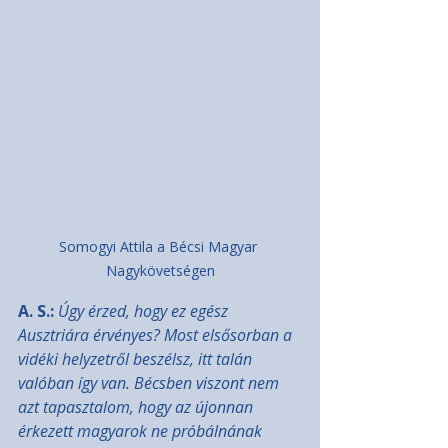
Somogyi Attila a Bécsi Magyar 
Nagykövetségen
A. S.:
Úgy érzed, hogy ez egész 
Ausztriára érvényes? Most elsősorban a 
vidéki helyzetről beszélsz, itt talán 
valóban így van. Bécsben viszont nem 
azt tapasztalom, hogy az újonnan 
érkezett magyarok ne próbálnának 