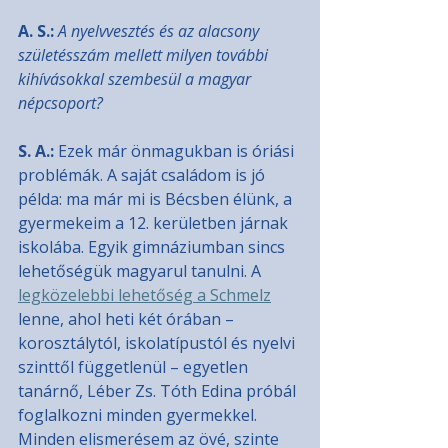
A. S.: 
A nyelvvesztés és az alacsony 
születésszám mellett milyen további 
kihívásokkal szembesül a magyar 
népcsoport?
S. A.:
 Ezek már önmagukban is óriási 
problémák. A saját családom is jó 
példa: ma már mi is Bécsben élünk, a 
gyermekeim a 12. kerületben járnak 
iskolába. Egyik gimnáziumban sincs 
lehetőségük magyarul tanulni. A 
legközelebbi lehetőség a Schmelz
lenne, ahol heti két órában – 
korosztálytól, iskolatípustól és nyelvi 
szinttől függetlenül – egyetlen 
tanárnő, Léber Zs. Tóth Edina próbál 
foglalkozni minden gyermekkel. 
Minden elismerésem az övé, szinte 