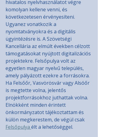
hivatalos nyelvhasználatot végre 
komolyan kellene venni, és 
következetesen érvényesíteni. 
Ugyanez vonatkozik a 
nyomtatványokra és a digitális 
ügyintézésre is. A Szövetségi 
Kancellária az elmúlt években célzott 
támogatásokat nyújtott digitalizációs 
projektekre. Felsőpulya volt az 
egyetlen magyar nyelvű település, 
amely pályázott ezekre a forrásokra. 
Ha Felsőőr, Vasvörösvár vagy Alsóőr 
is megtette volna, jelentős 
projektforrásokhoz juthattak volna. 
Elnökként minden érintett 
önkormányzatot tájékoztattam és 
külön megkerestem, de végül csak 
Felsőpulya 
élt a lehetőséggel.