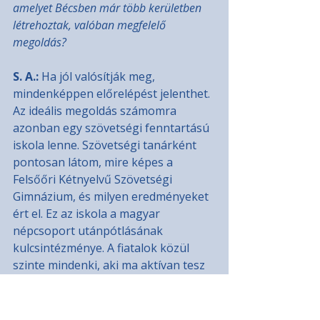
amelyet Bécsben már több kerületben 
létrehoztak, valóban megfelelő 
megoldás?
S. A.:
 Ha jól valósítják meg, 
mindenképpen előrelépést jelenthet. 
Az ideális megoldás számomra 
azonban egy szövetségi fenntartású 
iskola lenne. Szövetségi tanárként 
pontosan látom, mire képes a 
Felsőőri Kétnyelvű Szövetségi 
Gimnázium, és milyen eredményeket 
ért el. Ez az iskola a magyar 
népcsoport utánpótlásának 
kulcsintézménye. A fiatalok közül 
szinte mindenki, aki ma aktívan tesz 
a magyar közösségért vagy 
kultúráért – például a felsőőri 
színjátszó csoport tagjai –, innen 