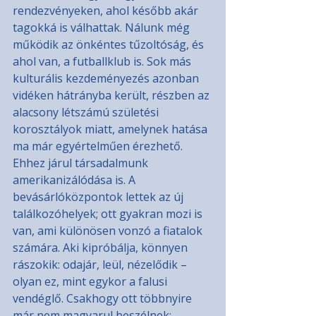
rendezvényeken, ahol később akár 
tagokká is válhattak. Nálunk még 
működik az önkéntes tűzoltóság, és 
ahol van, a futballklub is. Sok más 
kulturális kezdeményezés azonban 
vidéken hátrányba került, részben az 
alacsony létszámú születési 
korosztályok miatt, amelynek hatása 
ma már egyértelműen érezhető. 
Ehhez járul társadalmunk 
amerikanizálódása is. A 
bevásárlóközpontok lettek az új 
találkozóhelyek; ott gyakran mozi is 
van, ami különösen vonzó a fiatalok 
számára. Aki kipróbálja, könnyen 
rászokik: odajár, leül, nézelődik – 
olyan ez, mint egykor a falusi 
vendéglő. Csakhogy ott többnyire 
már nem magyarul beszélnek; 