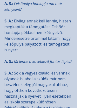
A. S.:
Felsőpulya honlapja ma már 
kétnyelvű?
S. A.: 
Elvileg annak kell lennie, hiszen 
megkapták a támogatást. Felsőőr 
honlapja például nem kétnyelvű. 
Mindenesetre örömmel láttam, hogy 
Felsőpulya pályázott, és támogatást 
is nyert.
A. S.:
Mi lenne a következő fontos lépés?
S. A.:
 Sok a vegyes család, és vannak 
olyanok is, ahol a szülők már nem 
beszélnek elég jól magyarul ahhoz, 
hogy otthon következetesen 
használják a nyelvet. Ilyen esetekben 
az iskola szerepe különösen 
felértékelődik. Azokon a területeken, 