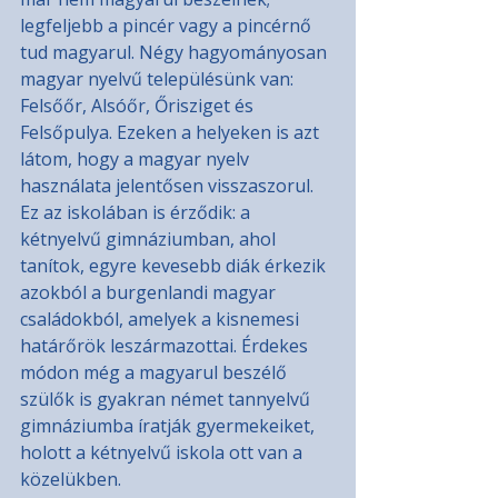
legfeljebb a pincér vagy a pincérnő 
tud magyarul. Négy hagyományosan 
magyar nyelvű településünk van: 
Felsőőr, Alsóőr, Őrisziget és 
Felsőpulya. Ezeken a helyeken is azt 
látom, hogy a magyar nyelv 
használata jelentősen visszaszorul. 
Ez az iskolában is érződik: a 
kétnyelvű gimnáziumban, ahol 
tanítok, egyre kevesebb diák érkezik 
azokból a burgenlandi magyar 
családokból, amelyek a kisnemesi 
határőrök leszármazottai. Érdekes 
módon még a magyarul beszélő 
szülők is gyakran német tannyelvű 
gimnáziumba íratják gyermekeiket, 
holott a kétnyelvű iskola ott van a 
közelükben.