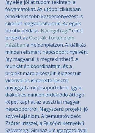
így elég jól át tudom tekinteni a 
folyamatokat. Az utóbbi ciklusban 
elnökként több kezdeményezést is 
sikerült megvalósítanom. Az egyik 
pozitív példa a „
Nachgefragt
” című 
projekt az 
Osztrák Történelem 
Házában
 a Heldenplatzon. A kiállítás 
minden elismert népcsoport nyelvén, 
így magyarul is megtekinthető. A 
munkát én koordináltam, és a 
projekt mára elkészült. Kiegészült 
videóval és ismeretterjesztő 
anyaggal a népcsoportokról, így a 
diákok és minden érdeklődő átfogó 
képet kaphat az ausztriai magyar 
népcsoportról. Nagyszerű projekt, jó 
szívvel ajánlom. A bemutatóvideót 
Zsótér Irisszel, a Felsőőri Kétnyelvű 
Szövetségi Gimnázium igazgatójával 