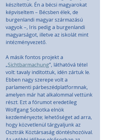
készítettük. Én a bécsi magyarokat 
képviseltem – Bécsben élek, de 
burgenlandi magyar származású 
vagyok –, Iris pedig a burgenlandi 
magyarságot, illetve az iskolát mint 
intézményvezető.
A másik fontos projekt a 
„
Sichtbarmachung
”, láthatóvá tétel 
volt: tavaly indítottuk, idén zártuk le. 
Ebben nagy szerepe volt a 
parlamenti párbeszédplatformnak, 
amelyen már hat alkalommal vettünk 
részt. Ezt a fórumot eredetileg 
Wolfgang Sobotka elnök 
kezdeményezte; lehetőséget ad arra, 
hogy közvetlenül tárgyaljunk az 
Osztrák Köztársaság döntéshozóival. 
Az utóbbi időben elsősorban az 