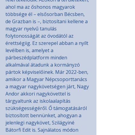
ahol ma az őshonos magyarok 
többsége él – elsősorban Bécsben, 
de Grazban is –, biztosítani kellene a 
magyar nyelvű tanulás 
folytonosságát az óvodától az 
érettségiig. Ez szerepel abban a nyílt 
levélben is, amelyet a 
párbeszédplatform minden 
alkalmával átadunk a kormányzó 
pártok képviselőinek. Már 2022-ben, 
amikor a Magyar Népcsoporttanács 
a magyar nagykövetségen járt, Nagy 
Andor akkori nagykövettel is 
tárgyaltunk az iskolaalapítás 
szükségességéről. Ő támogatásáról 
biztosított bennünket, ahogyan a 
jelenlegi nagykövet, Szilágyiné 
Bátorfi Edit is. Sajnálatos módon 