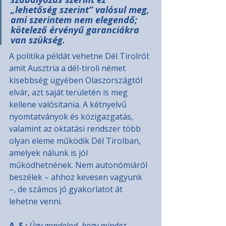
„lehetőség szerint” valósul meg, 
ami szerintem nem elegendő; 
kötelező érvényű garanciákra 
van szükség.
A politika példát vehetne Dél Tirolról: 
amit Ausztria a dél-tiroli német 
kisebbség ügyében Olaszországtól 
elvár, azt saját területén is meg 
kellene valósítania. A kétnyelvű 
nyomtatványok és közigazgatás, 
valamint az oktatási rendszer több 
olyan eleme működik Dél Tirolban, 
amelyek nálunk is jól 
működhetnének. Nem autonómiáról 
beszélek – ahhoz kevesen vagyunk 
–, de számos jó gyakorlatot át 
lehetne venni.
A. S.: 
Úgy gondolod, hogy mindez 