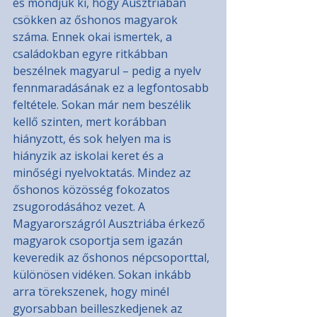
és mondjuk ki, hogy Ausztriában 
csökken az őshonos magyarok 
száma. Ennek okai ismertek, a 
családokban egyre ritkábban 
beszélnek magyarul – pedig a nyelv 
fennmaradásának ez a legfontosabb 
feltétele. Sokan már nem beszélik 
kellő szinten, mert korábban 
hiányzott, és sok helyen ma is 
hiányzik az iskolai keret és a 
minőségi nyelvoktatás. Mindez az 
őshonos közösség fokozatos 
zsugorodásához vezet. A 
Magyarországról Ausztriába érkező 
magyarok csoportja sem igazán 
keveredik az őshonos népcsoporttal, 
különösen vidéken. Sokan inkább 
arra törekszenek, hogy minél 
gyorsabban beilleszkedjenek az 