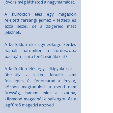
jövőre még láthatod a nagymamádat.
A külföldön élés egy magadon 
felejtett farsangi jelmez – tettesd és 
azzá leszel, de a zsigereid mást 
jeleznek.
A külföldön élés egy zokogó kérdés 
hajnali háromkor a fürdőszoba 
padlóján – mi a fenét csinálok itt?
A külföldön élés egy lelkigyakorlat – 
átszitálja a lelked, kihullik, ami 
felesleges, és fennmarad a lényeg, 
közben megtanulod: a csend nem 
üresség, hanem mint a szauna, 
kiizzadod magadból a sallangot, és a 
jégfürdő megedzi a szíved.