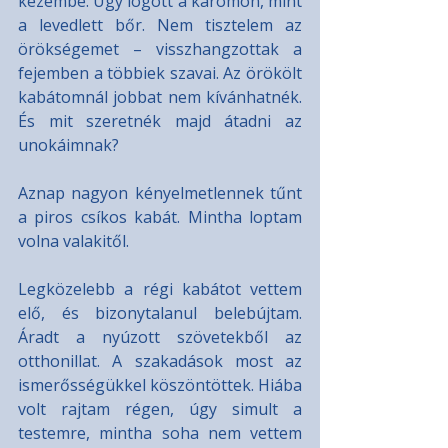
kezembe. Úgy lógott a karomon, mint 
a levedlett bőr. Nem tisztelem az 
örökségemet – visszhangzottak a 
fejemben a többiek szavai. Az örökölt 
kabátomnál jobbat nem kívánhatnék. 
És mit szeretnék majd átadni az 
unokáimnak?
Aznap nagyon kényelmetlennek tűnt 
a piros csíkos kabát. Mintha loptam 
volna valakitől.
Legközelebb a régi kabátot vettem 
elő, és bizonytalanul belebújtam. 
Áradt a nyúzott szövetekből az 
otthonillat. A szakadások most az 
ismerősségükkel köszöntöttek. Hiába 
volt rajtam régen, úgy simult a 
testemre, mintha soha nem vettem 