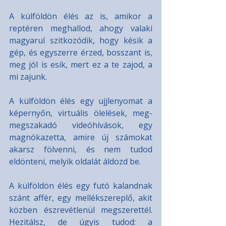
A külföldön élés az is, amikor a 
reptéren meghallod, ahogy valaki 
magyarul szitkozódik, hogy késik a 
gép, és egyszerre érzed, bosszant is, 
meg jól is esik, mert ez a te zajod, a 
mi zajunk.
A külföldön élés egy ujjlenyomat a 
képernyőn, virtuális ölelések, meg-
megszakadó videóhívások, egy 
magnókazetta, amire új számokat 
akarsz fölvenni, és nem tudod 
eldönteni, melyik oldalát áldozd be.
A külföldön élés egy futó kalandnak 
szánt affér, egy mellékszereplő, akit 
közben észrevétlenül megszerettél. 
Hezitálsz, de úgyis tudod: a 