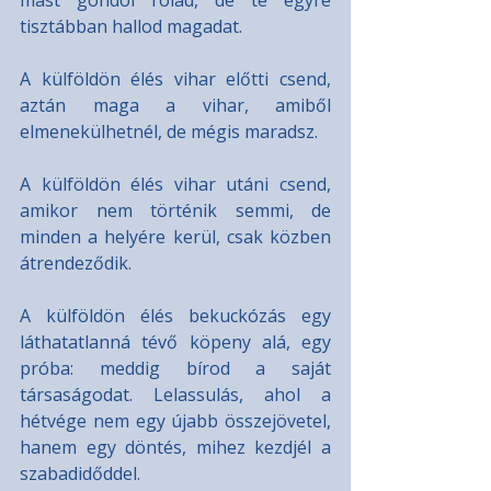
mást gondol rólad, de te egyre 
tisztábban hallod magadat.
A külföldön élés vihar előtti csend, 
aztán maga a vihar, amiből 
elmenekülhetnél, de mégis maradsz.
A külföldön élés vihar utáni csend, 
amikor nem történik semmi, de 
minden a helyére kerül, csak közben 
átrendeződik.
A külföldön élés bekuckózás egy 
láthatatlanná tévő köpeny alá, egy 
próba: meddig bírod a saját 
társaságodat. Lelassulás, ahol a 
hétvége nem egy újabb összejövetel, 
hanem egy döntés, mihez kezdjél a 
szabadidőddel.