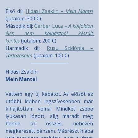
Első díj: 
Hidasi Zsaklin – 
Mein Mantel
(jutalom: 300 €)
Második díj: 
Gerber Luca – 
A külföldön 
élés nem kolbászból készült 
kerítés
 (jutalom: 200 €)
Harmadik díj: 
Rusu Szidónia – 
Tartozásaim
 (jutalom: 100 €)
Hidasi Zsaklin
Mein Mantel
Vettem egy új kabátot. Az előzőt az 
utóbbi időben legszívesebben már 
kihajítottam volna. Mindkét zsebe 
lyukasan lógott, alig maradt meg 
benne az összes, nehezen 
megkeresett pénzem. Másrészt hiába 