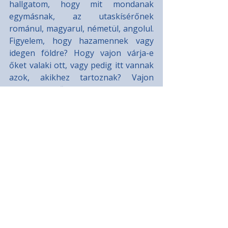
hallgatom, hogy mit mondanak 
egymásnak, az utaskísérőnek 
románul, magyarul, németül, angolul. 
Figyelem, hogy hazamennek vagy 
idegen földre? Hogy vajon várja-e 
őket valaki ott, vagy pedig itt vannak 
azok, akikhez tartoznak? Vajon 
hontalanok ők is? Vajon szaladnak 
úgy, hogy sosem érkeznek meg? 
Vajon építenek házat otthon 
Erdélyben, miközben beíratták 
gyermeküket az óvodába itthon, 
Nyugat-Európában? Vajon ők már 
csak törik a magyart? Vajon 
megrekedtek ők is valahol egy 
reptéren a két világ között?
Két éve Hannoverben éltem, ahol 
megtaláltak az otthoniak, hisz 