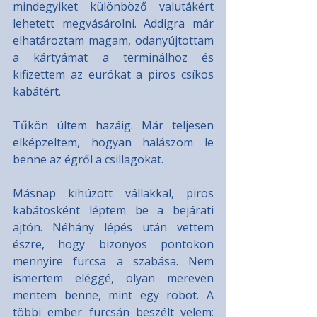
mindegyiket különböző valutákért 
lehetett megvásárolni. Addigra már 
elhatároztam magam, odanyújtottam 
a kártyámat a terminálhoz és 
kifizettem az eurókat a piros csíkos 
kabátért.
Tűkön ültem hazáig. Már teljesen 
elképzeltem, hogyan halászom le 
benne az égről a csillagokat.
Másnap kihúzott vállakkal, piros 
kabátosként léptem be a bejárati 
ajtón. Néhány lépés után vettem 
észre, hogy bizonyos pontokon 
mennyire furcsa a szabása. Nem 
ismertem eléggé, olyan mereven 
mentem benne, mint egy robot. A 
többi ember furcsán beszélt velem: 