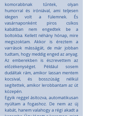
komorabbnak tűntek, olyan 
humorral és iróniával, ami teljesen 
idegen volt a fülemnek. És 
vasárnaponként piros csíkos 
kabátban nem engedtek be a 
boltokba. Kellett néhány hónap, mire 
megszoktam. Akkor is éreztem a 
varrások másságát, de már jobban 
tudtam, hogy meddig enged az anyag. 
Az emberekben is észrevettem az 
előzékenységet. Például sosem 
dudáltak rám, amikor lassan mentem 
kocsival, és bosszúság nélkül 
segítettek, amikor lerobbantam az út 
közepén.
Egyik reggel ásítozva, automatikusan 
nyúltam a fogashoz. De nem az új 
kabát, hanem valahogy a régi akadt a 