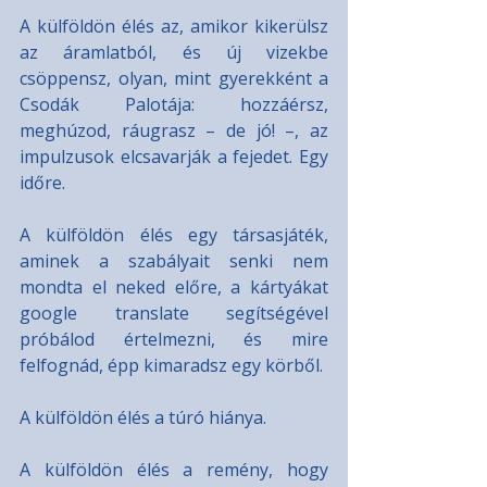
A külföldön élés az, amikor kikerülsz 
az áramlatból, és új vizekbe 
csöppensz, olyan, mint gyerekként a 
Csodák Palotája: hozzáérsz, 
meghúzod, ráugrasz – de jó! –, az 
impulzusok elcsavarják a fejedet. Egy 
időre.
A külföldön élés egy társasjáték, 
aminek a szabályait senki nem 
mondta el neked előre, a kártyákat 
google translate segítségével 
próbálod értelmezni, és mire 
felfognád, épp kimaradsz egy körből.
A külföldön élés a túró hiánya.
A külföldön élés a remény, hogy 