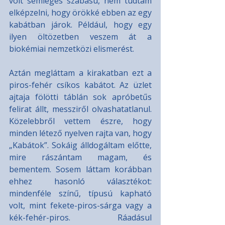
volt semleges szabású, nem tudtam 
elképzelni, hogy örökké ebben az egy 
kabátban járok. Például, hogy egy 
ilyen öltözetben veszem át a 
biokémiai nemzetközi elismerést.
Aztán megláttam a kirakatban ezt a 
piros-fehér csíkos kabátot. Az üzlet 
ajtaja fölötti táblán sok apróbetűs 
felirat állt, messziről olvashatatlanul. 
Közelebbről vettem észre, hogy 
minden létező nyelven rajta van, hogy 
„Kabátok”. Sokáig álldogáltam előtte, 
mire rászántam magam, és 
bementem. Sosem láttam korábban 
ehhez hasonló választékot: 
mindenféle színű, típusú kapható 
volt, mint fekete-piros-sárga vagy a 
kék-fehér-piros. Ráadásul 