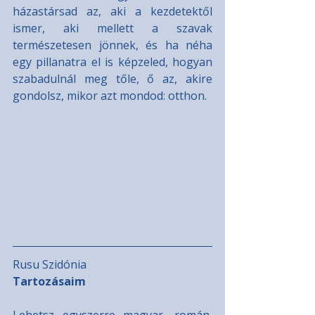
házastársad az, aki a kezdetektől 
ismer, aki mellett a szavak 
természetesen jönnek, és ha néha 
egy pillanatra el is képzeled, hogyan 
szabadulnál meg tőle, ő az, akire 
gondolsz, mikor azt mondod: otthon.
Rusu Szidónia
Tartozásaim
Lehetsz egyszerre magyar, román, 