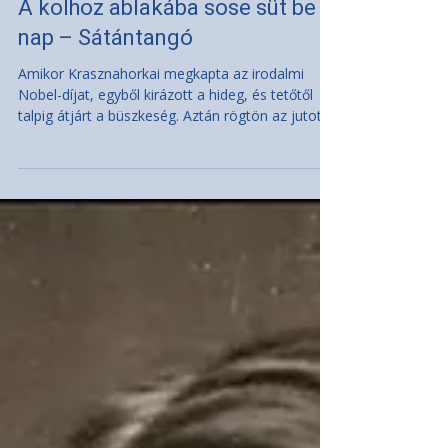
Kultúra
A kolhoz ablakába sose süt be a
nap – Sátántangó
Amikor Krasznahorkai megkapta az irodalmi
Nobel-díjat, egyből kirázott a hideg, és tetőtől
talpig átjárt a büszkeség. Aztán rögtön az jutott
eszembe, hogy megint egy olyan irodalmi Nobel-
díjasról van szó, akit nem olvastam.
Elgondolkodtam, vajon mi lehet ennek az oka, és
végigböngésztem a listát: kik kapták meg eddig a
díjat, és kiket olvastam közülük. Az eddigi
százhuszonkét díjazott nagyjából egyharmadát
olvastam, egyharmadukat ismerem, de még nem
olvastam, és körülbelül eg