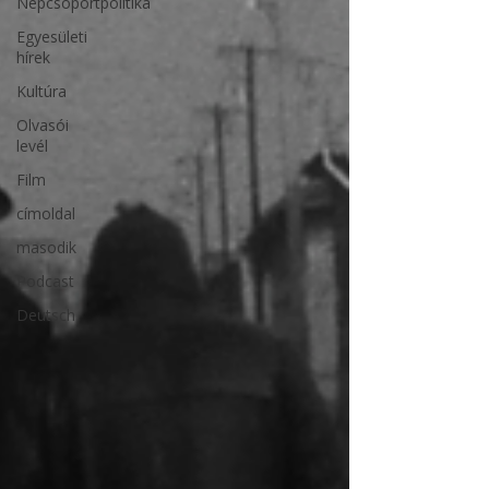
Népcsoportpolitika
Egyesületi
hírek
Kultúra
Olvasói
levél
Film
címoldal
masodik
Podcast
Deutsch