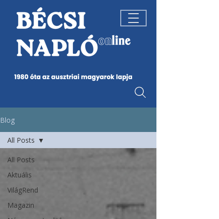
Blog
All Posts
All Posts
Aktuális
VilágRend
Magazin