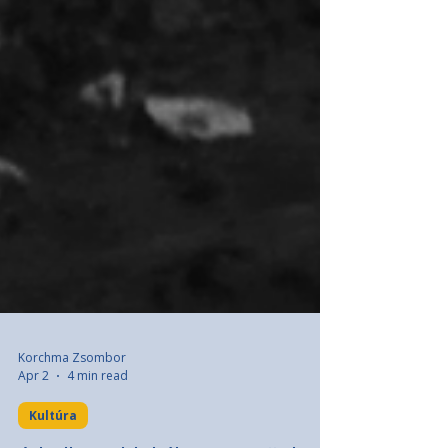
Korchma Zsombor
Apr 2
4 min read