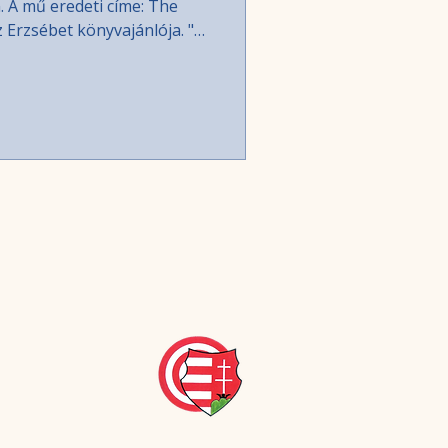
 A mű eredeti címe: The
Erzsébet könyvajánlója. "A
 ki olvassa őket, hogy
n. Számukra minden olvasó
értve. Az irodalom,
közösség, a könyvek:
 Erzsébet brit uralkodó új,