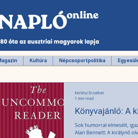
Magazin
Kultúra
Népcsoportpolitika
Egyesüle
Kertész Erzsébet
1 min read
Könyvajánló: A k
Sok humorral elmesélt, iga
Alan Bennett: A királynő o