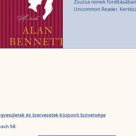
Zsuzsa remek fordításában.
Uncommon Reader. Kertész 
könyvek fütyülnek rá, hogy
olvassák-e őket egyáltalá
egyenlő, a királynőt is bele
gondolta, egyfajta nemzet
köztársaság." A történet II.
talán egyetlen, szenved
Egyesületek és Szervezetek Központi Szövetsége
fach 58.