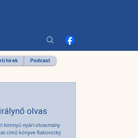
ti hírek
Podcast
irálynő olvas
zi könnyű nyári olvasmány
lvas című könyve Rakovszky