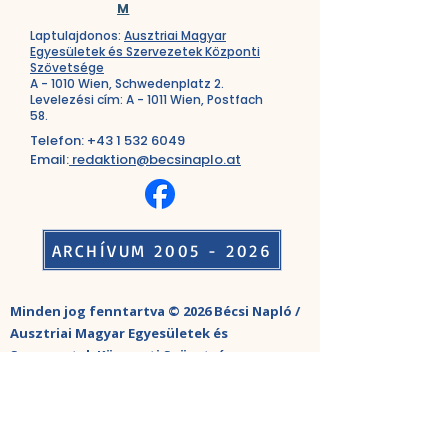
M
Laptulajdonos:
Ausztriai Magyar
Egyesületek és Szervezetek Központi
Szövetsége
A - 1010 Wien, Schwedenplatz 2.
Levelezési cím: A - 1011 Wien, Postfach
58.
Telefon:
+43 1 532 6049
Email:
redaktion@becsinaplo.at
ARCHÍVUM 2005 - 2026
Minden jog fenntartva © 2026 Bécsi Napló /
Ausztriai Magyar Egyesületek és
Szervezetek Központi Szövetsége
Copyright © 2026 Wiener Diarium /
Zentralverband Ungarischer Vereine und
Organisationen in Österreich. Alle Rechte
vorbehalten.