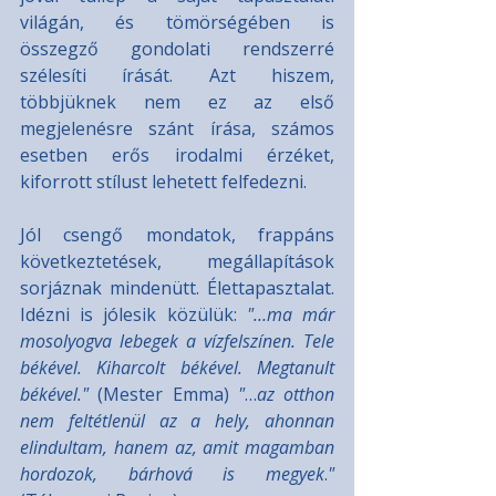
világán, és tömörségében is 
összegző gondolati rendszerré 
szélesíti írását. Azt hiszem, 
többjüknek nem ez az első 
megjelenésre szánt írása, számos 
esetben erős irodalmi érzéket, 
kiforrott stílust lehetett felfedezni.
Jól csengő mondatok, frappáns 
következtetések, megállapítások 
sorjáznak mindenütt. Élettapasztalat. 
Idézni is jólesik közülük: 
"…ma már 
mosolyogva lebegek a vízfelszínen. Tele 
békével. Kiharcolt békével. Megtanult 
békével."
 (Mester Emma) 
"
…
az otthon 
nem feltétlenül az a hely, ahonnan 
elindultam, hanem az, amit magamban 
hordozok, bárhová is megyek
.
" 