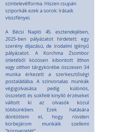
szintelevélforma. Hiszen csupán 
sziporkák ezek a sorok: írásaik 
visszfényei.
A Bécsi Napló 45. esztendejében, 
2025-ben pályázatot hirdetett: egy 
szerény díjazású, de irodalmi igényű 
pályázatot. A Korchma Zsombor 
ötletéből közösen kibontott 
Itthon 
vagy otthon
 tárgykörébe összesen 34 
munka érkezett a szerkesztőségi 
postaládába. A színvonalas munkák 
végigolvasása pedig különös, 
összetett és sokfelé kinyíló érzéseket 
váltott ki az olvasók közül 
többünkben. Ezek hatására 
döntöttem el, hogy röviden 
körbejárom munkáik szellemi 
"környezetét".