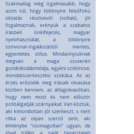
Szakmailag még izgalmasabb, hogy 
azon túl, hogy többnyire felsőfokú 
oktatás résztvevői (voltak), jól 
fogalmaznak, erényük a szabatos 
írásbeli önkifejezés, magyar 
nyelvhasználat, a többnyire 
színvonal-ingadozástól mentes, 
egyenletes stílus. Mindannyiuknak 
megvan a maga szuverén 
gondolkodásmódja, egyéni szókincse, 
mondatszerkesztési szokása. Az az 
érzés erősödik meg írásaik olvasása 
közben bennem, az átlagolvasóban, 
hogy nem most és nem először 
próbálgatják szárnyaikat. Van köztük, 
aki kimondottan jól szerkeszt, s nem 
ritka az olyan szerző sem, aki 
élménybe "csomagoltan" ugyan, de 
jóval túllép a saját tapasztalati 