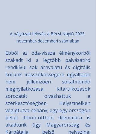
A pályázati felhvás a Bécsi Napló 2025 
november-decemberi számában
Ebből az oda-vissza élménykörből 
szakadt ki a legtöbb pályázatíró 
rendkívül sok árnyalatú és digitális 
korunk írásszűkösségére egyáltalán 
nem jellemzően sokatmondó 
megnyilatkozása. Kitárulkozások 
sorozatát olvashattuk a 
szerkesztőségben. Helyszíneiken 
végigfutva néhány, egy-egy országon 
belüli itthon-otthon dilemmára is 
akadtunk (így Magyarország és 
Kárpátalja belső helyszínei 