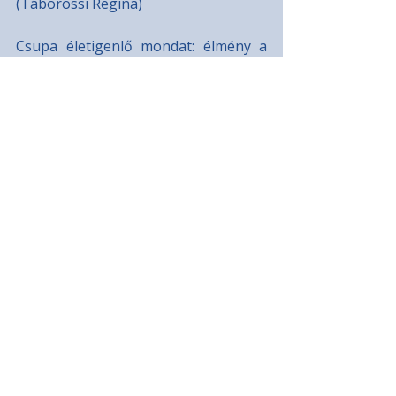
(Táborossi Regina)
Csupa életigenlő mondat: élmény a 
diaszpórában ilyeneket olvasni. És 
lenyűgöző az összegző kép is, amely 
kirajzolódik róluk. Egy olyan 
nemzedéké, amely a hívó szóra 
föltárta valós gondjait; felnőtt 
életének esélyét latolgatva, komoly, 
megbízható válaszokat fogalmazva 
az otthonról és az itthonról a ma 
Európájában. (Egyikük Tamási Áronra 
utal, a közismert Ábel-idézet is 
fölfénylik írásában, mintha a Göncöl-
szekér egyik csillaga lenne, 
segítségül a tájékozódáshoz.) 
Vallomásos írásaik megbízható képet 
nyújtanak egy felnövő/felnőtt 
nemzedékről. Miközben minket is 