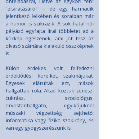
önfeladásról, illetve az egykori "én" 
"elsiratásáról" – de egy harmadik 
jelentkező lelkében és soraiban már 
a humor is szikrázik. A sok fiatal női 
pályázó egyfajta lírai többletet ad a 
körkép egészének, ami jót tesz az 
olvasó számára kialakuló összképnek 
is.
Külön érdekes volt felfedezni 
érdeklődési köreiket, szakmájukat. 
Egyesek elárulták ezt, mások 
hallgattak róla. Akad köztük zenész, 
cukrász, szociológus, 
orvostanhallgató, egyikőjüknél 
műszaki végzettség sejthető: 
informatika vagy fizika szakirány, és 
van egy gyógyszerészünk is.