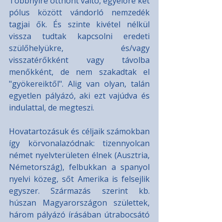
Többnyire otthont váltó, egyelőre két 
pólus között vándorló nemzedék 
tagjai ők. És szinte kivétel nélkül 
vissza tudtak kapcsolni eredeti 
szülőhelyükre, és/vagy 
visszatérőkként vagy távolba 
menőkként, de nem szakadtak el 
"gyökereiktől". Alig van olyan, talán 
egyetlen pályázó, aki ezt vajúdva és 
indulattal, de megteszi.
Hovatartozásuk és céljaik számokban 
így körvonalazódnak: tizennyolcan 
német nyelvterületen élnek (Ausztria, 
Németország), felbukkan a spanyol 
nyelvi közeg, sőt Amerika is felsejlik 
egyszer. Származás szerint kb. 
húszan Magyarországon születtek, 
három pályázó írásában útrabocsátó 