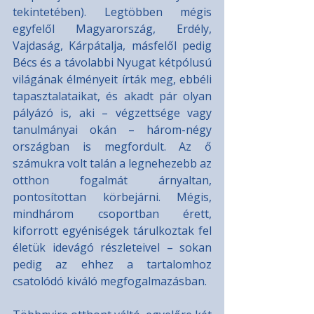
tekintetében). Legtöbben mégis 
egyfelől Magyarország, Erdély, 
Vajdaság, Kárpátalja, másfelől pedig 
Bécs és a távolabbi Nyugat kétpólusú 
világának élményeit írták meg, ebbéli 
tapasztalataikat, és akadt pár olyan 
pályázó is, aki – végzettsége vagy 
tanulmányai okán – három-négy 
országban is megfordult. Az ő 
számukra volt talán a legnehezebb az 
otthon fogalmát árnyaltan, 
pontosítottan körbejárni. Mégis, 
mindhárom csoportban érett, 
kiforrott egyéniségek tárulkoztak fel 
életük idevágó részleteivel – sokan 
pedig az ehhez a tartalomhoz 
csatolódó kiváló megfogalmazásban.