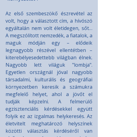
Az első szembeszökő észrevétel az 
volt, hogy a választott cím, a hívószó 
egyáltalán nem volt életidegen, sőt… 
A megszólított nemzedék, a fiatalok, a 
maguk módján egy – elődeik 
legnagyobb részével ellentétben – 
kiterebélyesedettebb világban élnek. 
Nagyobb lett világuk "lombja". 
Egyetlen országnál jóval nagyobb 
társadalmi, kulturális és geográfiai 
környezetben keresik a számukra 
megfelelő helyet, ahol a jövőt el 
tudják képzelni. A felmerülő 
egzisztenciális kérdésekkel együtt 
folyik ez az izgalmas helykeresés. Az 
életvitelt meghatározó helyszínek 
közötti választás kérdéséről van 