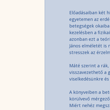
Előadásaiban két h
egyetemen az erdél
betegségek okaiban
kezelésben a fizikai
azonban ezt a teóri
János elméletét is
stresszek az érzel
Máté szerint a rák
visszavezethető a 
viselkedésünkre és
A könyveiben a bet
körülvevő mérgező v
Miért nehéz megsza