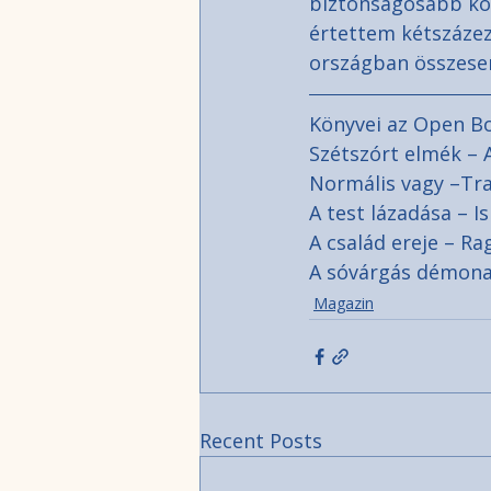
biztonságosabb kör
értettem kétszázez
országban összesen
Könyvei az Open Bo
Szétszórt elmék – 
Normális vagy –Tr
A test lázadása – 
A család ereje – R
A sóvárgás démona
Magazin
Recent Posts