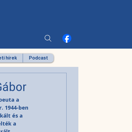
ti hírek
Podcast
Gábor
peuta a 
. 1944-ben 
ált és a 
lték a 
rált.