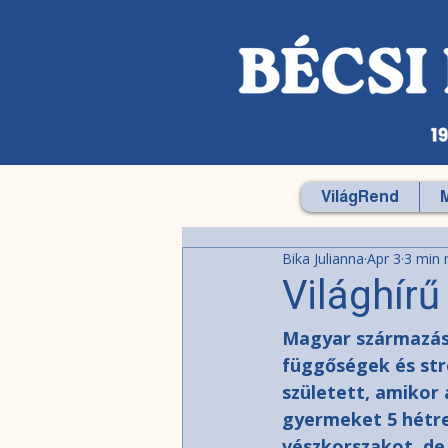
VilágRend
Bika Julianna
Apr 3
3 min 
Világhírű
Magyar származású
függőségek és str
született, amikor 
gyermeket 5 hétre 
vészkorszakot, de