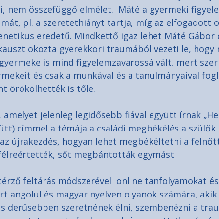
i, nem összefüggő elmélet.  Máté a gyermeki figyel
mát, pl. a szeretethiányt tartja, míg az elfogadott o
genetikus eredetű. Mindkettő igaz lehet Máté Gábor 
kauszt okozta gyerekkori traumából vezeti le, hog
 gyermeke is mind figyelemzavarossá vált, mert szer
rmekeit és csak a munkával és a tanulmányaival fogl
nt örökölhették is tőle.
amelyet jelenleg legidősebb fiával együtt írnak „Hel
tt) címmel a témája a családi megbékélés a szülők é
az újrakezdés, hogyan lehet megbékéltetni a felnőt
k félreértették, sőt megbántották egymást.
érző feltárás módszerével  online tanfolyamokat és
rt angolul és magyar nyelven olyanok számára, akik
 derűsebben szeretnének élni, szembenézni a trau