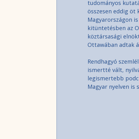
tudományos kutatás
összesen eddig öt 
Magyarországon is 
kitüntetésben az O
köztársasági elnök
Ottawában adtak á
Rendhagyó szemlélet
ismertté vált, nyilv
legismertebb podca
Magyar nyelven is s