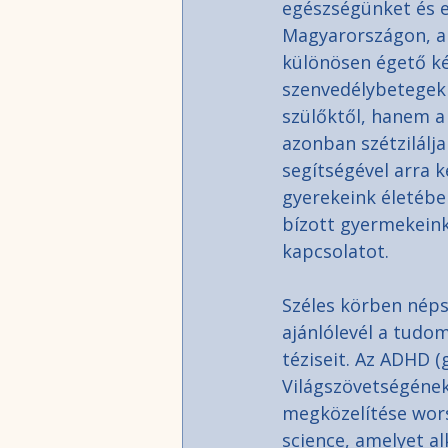
egészségünket és e
Magyarországon, ah
különösen égető ké
szenvedélybetegek 
szülőktől, hanem a 
azonban szétzilálja
segítségével arra k
gyerekeink életébe
bízott gyermekeinkk
kapcsolatot.
Széles körben néps
ajánlólevél a tudo
téziseit. Az ADHD (
Világszövetségének
megközelítése wors
science, amelyet al