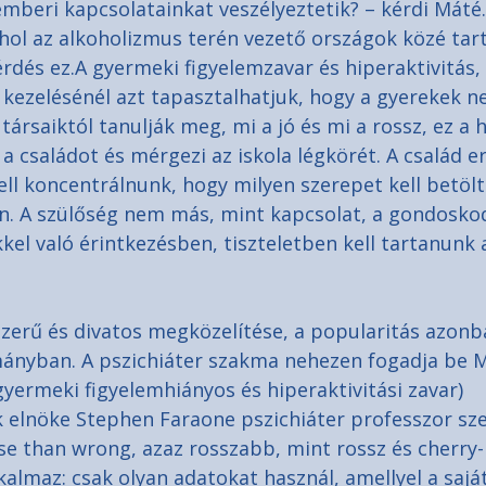
mberi kapcsolatainkat veszélyeztetik? – kérdi Máté.
ol az alkoholizmus terén vezető országok közé tar
rdés ez.A gyermeki figyelemzavar és hiperaktivitás,
kezelésénél azt tapasztalhatjuk, hogy a gyerekek n
társaiktól tanulják meg, 
mi a jó és mi a rossz, ez a 
 a családot és mérgezi az iskola lé
gkörét. A család er
ell koncentrálnunk, hogy milyen szerepet kell betöl
n. A szülőség nem más, mint kapcsolat, a gondosko
el való érintkezésben, tiszteletben kell tartanunk a
zerű és divatos megközelítése, a popularitás azonb
mányban. A pszichiáter szakma nehezen fogadja be 
gyermeki figyelemhiányos és hiperaktivitási zavar) 
 elnöke Stephen Faraone pszichiáter professzor sze
e than wrong, azaz rosszabb, mint rossz és cherry-
kalmaz: csak olyan adatokat használ, amellyel a sajá