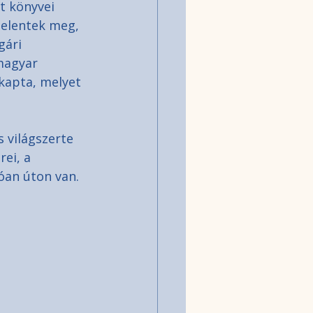
t könyvei 
jelentek meg, 
ári 
magyar 
kapta, melyet 
 világszerte 
rei, a 
óan úton van.