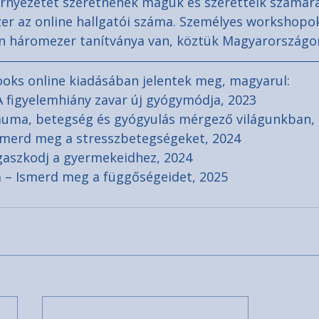
nyezetet szeretnének maguk és szeretteik számára;
er az online hallgatói száma. Személyes workshopok
 háromezer tanítványa van, köztük Magyarországon
oks online kiadásában jelentek meg, magyarul:
A figyelemhiány zavar új gyógymódja, 2023
auma, betegség és gyógyulás mérgező világunkban,
Ismerd meg a stresszbetegségeket, 2024
agaszkodj a gyermekeidhez, 2024
 – Ismerd meg a függőségeidet, 2025