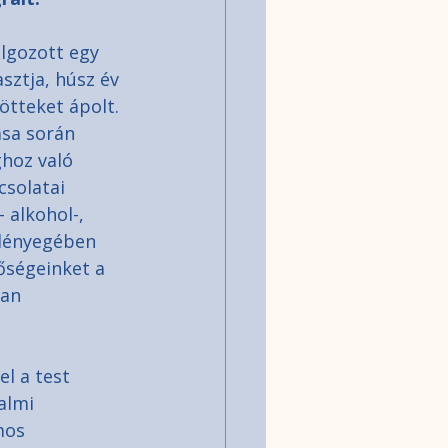
lgozott egy 
sztja, húsz év 
ötteket ápolt. 
ása során 
ghoz való 
solatai 
 alkohol-, 
 lényegében 
őségeinket a 
an 
l a test 
almi 
mos 