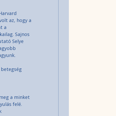
Harvard 
lt az, hogy a 
t a 
kailag. Sajnos 
utató Selye 
nagyobb 
agyunk.
 betegség 
 meg a minket 
ulás felé. 
k 