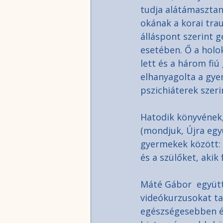
tudja alátámasztan
okának a korai trau
álláspont szerint 
esetében. Ő a holo
lett és a három fiú
elhanyagolta a gye
pszichiáterek szeri
Hatodik könyvének, 
(mondjuk, Újra együ
gyermekek között: 
és a szülőket, aki
Máté Gábor  együtt
videókurzusokat ta
egészségesebben és