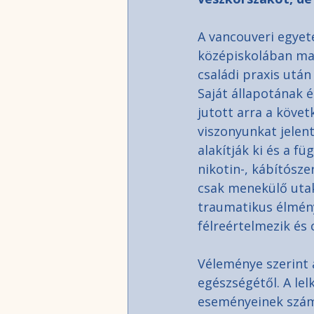
A vancouveri egyet
középiskolában majd
családi praxis után
Saját állapotának 
jutott arra a követ
viszonyunkat jelen
alakítják ki és a f
nikotin-, kábítósze
csak menekülő utak.
traumatikus élmény
félreértelmezik és 
Véleménye szerint a
egészségétől. A le
eseményeinek szám