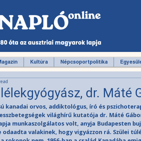
Magazin
Kultúra
Népcsoportpolitika
Egyesüle
read
 lélekgyógyász, dr. Máté 
 kanadai orvos, addiktológus, író és pszichotera
esszbetegségek világhírű kutatója dr. Máté Gábor
apja munkaszolgálatos volt, anyja Budapesten bujk
odaadta valakinek, hogy vigyázzon rá. Szülei túlé
 a rokonok nem, 1956-ban a család Kanadába emig