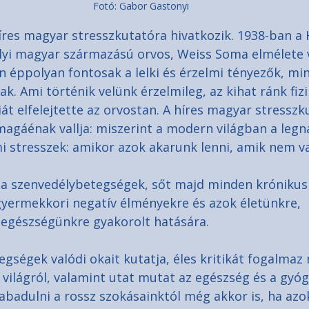
Fotó: Gabor Gastonyi
íres magyar stresszkutatóra hivatkozik. 1938-ban a 
yi magyar származású orvos, Weiss Soma elmélete vo
 éppolyan fontosak a lelki és érzelmi tényezők, min
ak. Ami történik velünk érzelmileg, az kihat ránk fizi
át elfelejtette az orvostan. A híres magyar stresszk
 magáénak vallja: miszerint a modern világban a leg
mi stresszek: amikor azok akarunk lenni, amik nem v
, a szenvedélybetegségek, sőt majd minden krónikus
gyermekkori negatív élményekre és azok életünkre, 
 egészségünkre gyakorolt hatására.
egségek valódi okait kutatja, éles kritikát fogalmaz
ilágról, valamint utat mutat az egészség és a gyógy
badulni a rossz szokásainktól még akkor is, ha azo