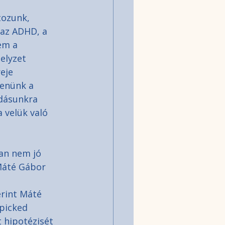
 
tozunk, 
 az ADHD, a 
em a 
helyzet 
eje 
tenünk a 
dásunkra 
 velük való 
an nem jó 
Máté Gábor 
rint Máté 
picked 
t hipotézisét 