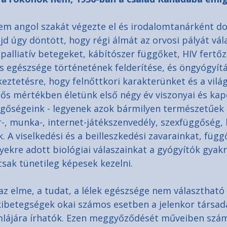
em angol szakát végezte el és irodalomtanárként do
 úgy döntött, hogy régi álmát az orvosi pályát vála
 palliatív betegeket, kábítószer függőket, HIV fertőz
és egészsége történetének felderítése, és öngyógyít
keztetésre, hogy felnőttkori karakterünket és a vilá
tős mértékben életünk első négy év viszonyai és kapc
üggőségeink - legyenek azok bármilyen természetűek -
r-, munka-, internet-játékszenvedély, szexfüggőség,
 A viselkedési és a beilleszkedési zavarainkat, függ
ekre adott biológiai válaszainkat a gyógyítók gyakr
csak tünetileg képesek kezelni.
z elme, a tudat, a lélek egészsége nem választható e
lkibetegségek okai számos esetben a jelenkor társad
lájára írhatók. Ezen meggyőződését műveiben szá