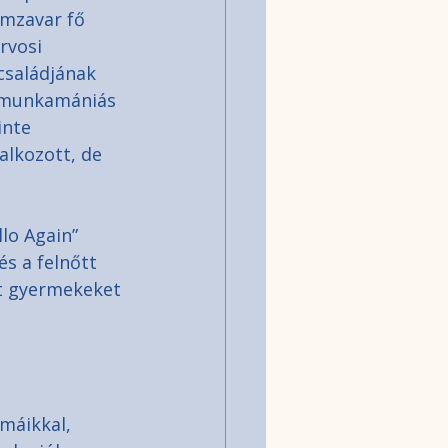
emzavar fő 
rvosi 
családjának 
y munkamániás 
inte 
alkozott, de 
lo Again” 
s a felnőtt 
t gyermekeket 
  
 
máikkal, 