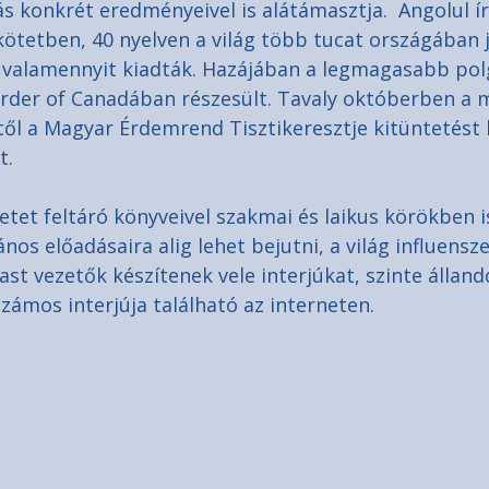
 konkrét eredményeivel is alátámasztja.  Angolul ír
kötetben, 40 nyelven a világ több tucat országában 
valamennyit kiadták. Hazájában a legmagasabb polg
rder of Canadában részesült. Tavaly októberben a 
től a Magyar Érdemrend Tisztikeresztje kitüntetést 
t.
et feltáró könyveivel szakmai és laikus körökben is
ános előadásaira alig lehet bejutni, a világ influensze
st vezetők készítenek vele interjúkat, szinte álland
zámos interjúja található az interneten.