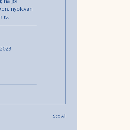
 ha jól 
on, nyolcvan 
 is.
 2023
See All