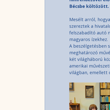
Bécsbe költözött.
Mesélt arról, hogya
szereztek a hivata
felszabadító autó n
magyaros ízekhez.
A beszélgetésben sz
meghatározó művész
két világháború köz
amerikai művészeti
világban, emellett o