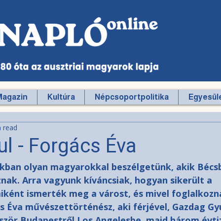
Magazin
Kultúra
Népcsoportpolitika
Egyesüle
n read
ul - Forgács Éva
ban olyan magyarokkal beszélgetünk, akik Bécsb
znak. Arra vagyunk kíváncsiak, hogyan sikerült a 
miként ismerték meg a várost, és mivel foglalkozn
 Éva művészettörténész, aki férjével, Gazdag Gyu
őször Budapestről Los Angelesbe, majd három évti