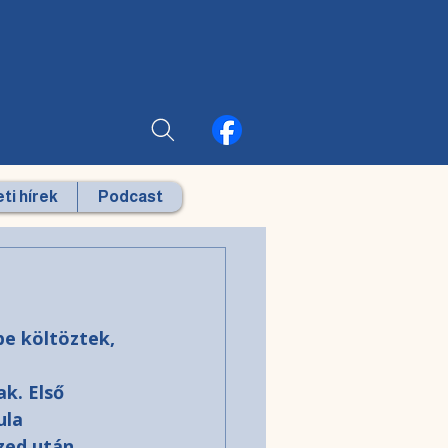
ti hírek
Podcast
e költöztek, 
ak.
Első 
la 
zed után 