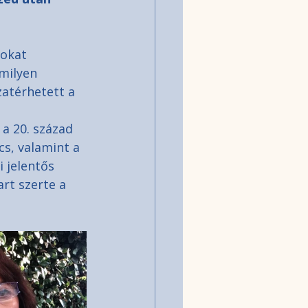
tokat 
milyen 
zatérhetett a 
a 20. század 
s, valamint a 
 jelentős 
rt szerte a 