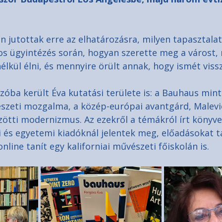
n jutottak erre az elhatározásra, milyen tapasztala
los ügyintézés során, hogyan szerette meg a várost, 
élkül élni, és mennyire örült annak, hogy ismét viss
óba került Éva kutatási területe is: a Bauhaus mint 
eti mozgalma, a közép-európai avantgárd, Malevic
ötti modernizmus. Az ezekről a témákról írt könyvei
 és egyetemi kiadóknál jelentek meg, előadásokat ta
nline tanít egy kaliforniai művészeti főiskolán is.