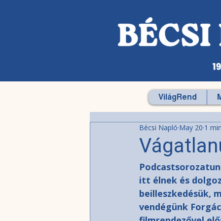
VilágRend
Bécsi Napló
May 20
1 mi
Vágatlan
Podcastsorozatunk
itt élnek és dolgo
beilleszkedésük, 
vendégünk Forgács
filmrendezővel el