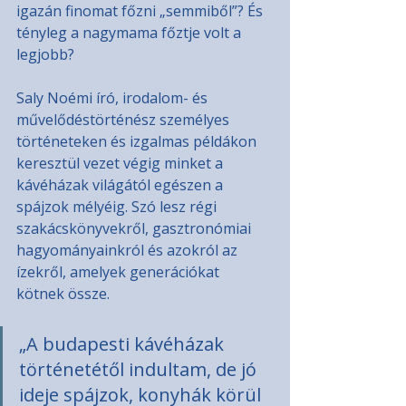
igazán finomat főzni „semmiből”? És 
tényleg a nagymama főztje volt a 
legjobb?
Saly Noémi író, irodalom- és 
művelődéstörténész személyes 
történeteken és izgalmas példákon 
keresztül vezet végig minket a 
kávéházak világától egészen a 
spájzok mélyéig. Szó lesz régi 
szakácskönyvekről, gasztronómiai 
hagyományainkról és azokról az 
ízekről, amelyek generációkat 
kötnek össze.
„A budapesti kávéházak 
történetétől indultam, de jó 
ideje spájzok, konyhák körül 