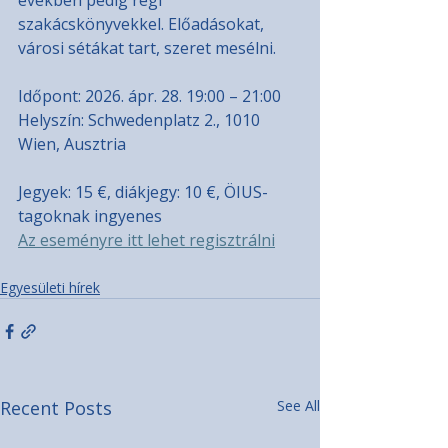
szakácskönyvekkel. Előadásokat, 
városi sétákat tart, szeret mesélni.
Időpont: 2026. ápr. 28. 19:00 – 21:00
Helyszín: Schwedenplatz 2., 1010 
Wien, Ausztria
Jegyek: 15 €, diákjegy: 10 €, ÖIUS-
tagoknak ingyenes 
Az eseményre itt lehet regisztrálni
Egyesületi hírek
Recent Posts
See All