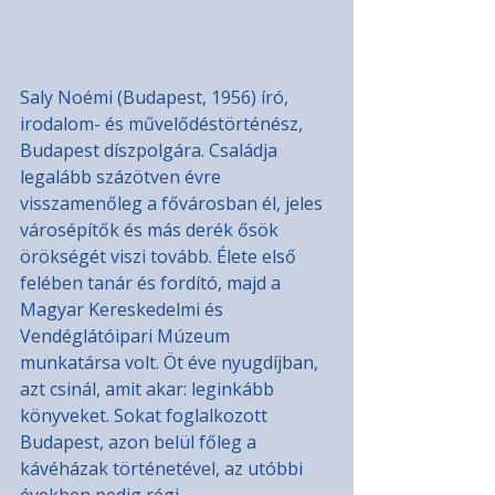
Saly Noémi (Budapest, 1956) író, 
irodalom- és művelődéstörténész, 
Budapest díszpolgára. Családja 
legalább százötven évre 
visszamenőleg a fővárosban él, jeles 
városépítők és más derék ősök 
örökségét viszi tovább. Élete első 
felében tanár és fordító, majd a 
Magyar Kereskedelmi és 
Vendéglátóipari Múzeum 
munkatársa volt. Öt éve nyugdíjban, 
azt csinál, amit akar: leginkább 
könyveket. Sokat foglalkozott 
Budapest, azon belül főleg a 
kávéházak történetével, az utóbbi 
években pedig régi 