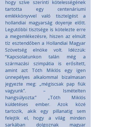
hogy szíve szerinti kötelességének 
tartotta egy centenáriumi 
emlékkönyvvel való tisztelgést a 
hollandiai magyarság doyenje előtt. 
Legutóbbi tisztsége is kötelezte erre 
a megemlékezésre, hiszen az elmúlt 
tíz esztendőben a Hollandiai Magyar 
Szövetség elnöke volt. Idézzük: 
“Kapcsolatunkon talán még a 
származási szimpátia is erősített, 
amint azt Tóth Miklós egy igen 
ünnepélyes alkalommal bizalmasan 
jegyezte meg: „mégiscsak pap fiúk 
vagyunk”. – Ismételten 
hangsúlyozta:” „Tóth Miklós 
küldetéses ember. Azok közé 
tartozik, akik egy pillanatig sem 
felejtik el, hogy a világ minden 
sarkában dolgoznak magyar 