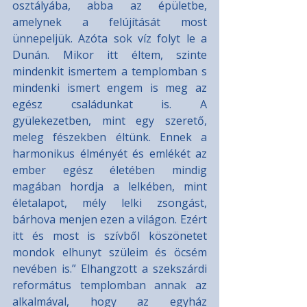
osztályába, abba az épületbe, 
amelynek a felújítását most 
ünnepeljük. Azóta sok víz folyt le a 
Dunán. Mikor itt éltem, szinte 
mindenkit ismertem a templomban s 
mindenki ismert engem is meg az 
egész családunkat is. A 
gyülekezetben, mint egy szerető, 
meleg fészekben éltünk. Ennek a 
harmonikus élményét és emlékét az 
ember egész életében mindig 
magában hordja a lelkében, mint 
életalapot, mély lelki zsongást, 
bárhova menjen ezen a világon. Ezért 
itt és most is szívből köszönetet 
mondok elhunyt szüleim és öcsém 
nevében is.” Elhangzott a szekszárdi 
református templomban annak az 
alkalmával, hogy az egyház 