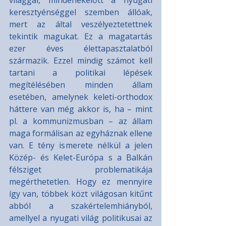
világgal, mindenekelőtt a nyugati 
keresztyénséggel szemben állóak, 
mert az által veszélyeztetettnek 
tekintik magukat. Ez a magatartás 
ezer éves élettapasztalatból 
származik. Ezzel mindig számot kell 
tartani a politikai lépések 
megítélésében minden állam 
esetében, amelynek keleti-orthodox 
háttere van még akkor is, ha – mint 
pl. a kommunizmusban – az állam 
maga formálisan az egyháznak ellene 
van. E tény ismerete nélkül a jelen 
Közép- és Kelet-Európa s a Balkán 
félsziget problematikája 
megérthetetlen. Hogy ez mennyire 
így van, többek közt világosan kitűnt 
abból a szakértelemhiányból, 
amellyel a nyugati világ politikusai az 