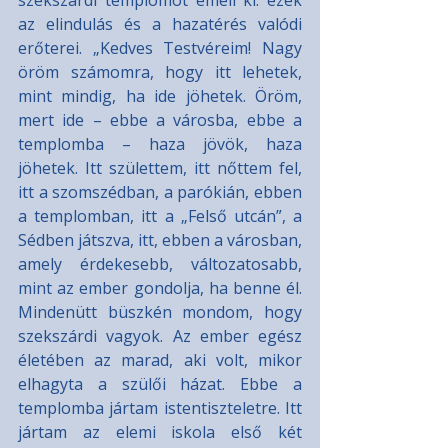
szekszárdi templomot emeli ki: ezek 
az elindulás és a hazatérés valódi 
erőterei. „Kedves Testvéreim! Nagy 
öröm számomra, hogy itt lehetek, 
mint mindig, ha ide jöhetek. Öröm, 
mert ide – ebbe a városba, ebbe a 
templomba – haza jövök, haza 
jöhetek. Itt születtem, itt nőttem fel, 
itt a szomszédban, a parókián, ebben 
a templomban, itt a „Felső utcán”, a 
Sédben játszva, itt, ebben a városban, 
amely érdekesebb, változatosabb, 
mint az ember gondolja, ha benne él. 
Mindenütt büszkén mondom, hogy 
szekszárdi vagyok. Az ember egész 
életében az marad, aki volt, mikor 
elhagyta a szülői házat. Ebbe a 
templomba jártam istentiszteletre. Itt 
jártam az elemi iskola első két 