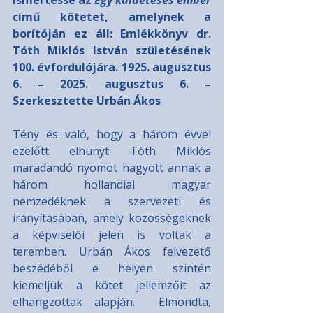
ismertesse az 
Egy küldetéses ember 
című kötetet, amelynek a 
borítóján ez áll: Emlékkönyv dr. 
Tóth Miklós István születésének 
100. évfordulójára. 1925. augusztus 
6. – 2025. augusztus 6. – 
Szerkesztette Urbán Ákos
Tény és való, hogy a három évvel 
ezelőtt elhunyt Tóth Miklós 
maradandó nyomot hagyott annak a 
három hollandiai magyar 
nemzedéknek a szervezeti és 
irányításában, amely közösségeknek 
a képviselői jelen is voltak a 
teremben. Urbán Ákos felvezető 
beszédéből e helyen szintén 
kiemeljük a kötet jellemzőit az 
elhangzottak alapján.  Elmondta, 