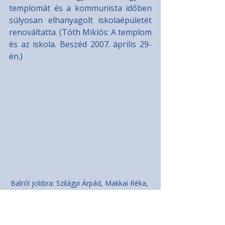
templomát és a kommunista időben 
súlyosan elhanyagolt iskolaépületét 
renováltatta. (Tóth Miklós: A templom 
és az iskola. Beszéd 2007. április 29- 
én.)
Balról jobbra: Szilágyi Árpád, Makkai Réka, 
Nagy Zsuzsánna, Urbán Ákos (Fotó: 
Gremsperger Klára)