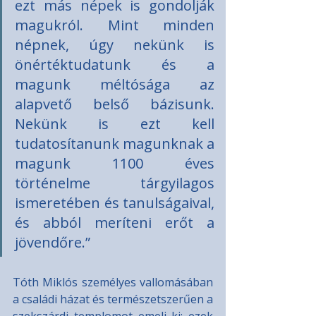
ezt más népek is gondolják 
magukról. Mint minden 
népnek, úgy nekünk is 
önértéktudatunk és a 
magunk méltósága az 
alapvető belső bázisunk. 
Nekünk is ezt kell 
tudatosítanunk magunknak a 
magunk 1100 éves 
történelme tárgyilagos 
ismeretében és tanulságaival, 
és abból meríteni erőt a 
jövendőre.”
Tóth Miklós személyes vallomásában 
a családi házat és természetszerűen a 