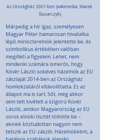
Az Országház 2007-ben (wikimedia;
 Marek 
Ślusarczyk)
Márpedig a hír igaz, személyesen 
Magyar Péter hamarosan hivatalba 
lépő miniszterelnök jelentette be, és 
szimbolikus értékében valóban 
megilleti a figyelem. Lehet, nem 
mindenki számára ismerős, hogy 
Kövér László sokéves házelnök az EU 
zászlaját 2014-ben az Országház 
homlokzatáról eltávolíttatta. Ez az 
állapot ma is tart. Sőt, még akkor 
sem tett kivételt a szigorú Kövér 
László, amikor Magyarország az EU 
soros elnöki tisztét töltötte be – 
akinek köztudottan nagyon nem 
tetszik az EU-zászló. Házelnökként, a 
hatályos szabályok alapján 