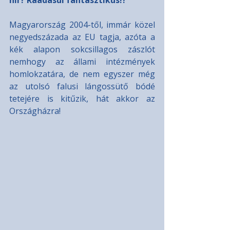
hír? Ráadásul fantasztikus!?
Magyarország 2004-től, immár közel 
negyedszázada az EU tagja, azóta a 
kék alapon sokcsillagos zászlót 
nemhogy az állami intézmények 
homlokzatára, de nem egyszer még 
az utolsó falusi lángossütő bódé 
tetejére is kitűzik, hát akkor az 
Országházra!