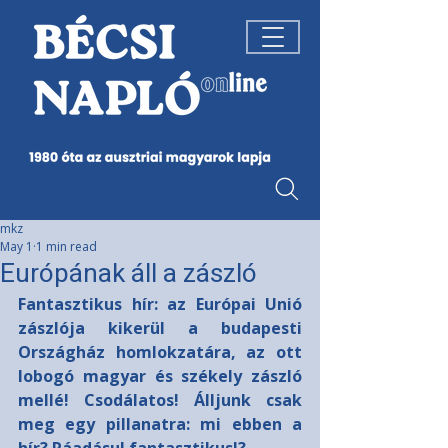
mkz
May 1
1 min read
Európának áll a zászló
Fantasztikus hír: az Európai Unió 
zászlója kikerül a budapesti 
Országház homlokzatára, az ott 
lobogó magyar és székely zászló 
mellé! Csodálatos! Álljunk csak 
meg egy pillanatra: mi ebben a 