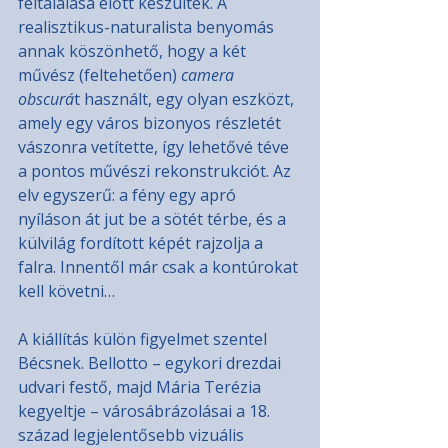
feltalálása előtt készültek. A 
realisztikus-naturalista benyomás 
annak köszönhető, hogy a két 
művész (feltehetően) 
camera 
obscurá
t használt, egy olyan eszközt, 
amely egy város bizonyos részletét 
vászonra vetítette, így lehetővé téve 
a pontos művészi rekonstrukciót. Az 
elv egyszerű: a fény egy apró 
nyíláson át jut be a sötét térbe, és a 
külvilág fordított képét rajzolja a 
falra. Innentől már csak a kontúrokat 
kell követni…
A kiállítás külön figyelmet szentel 
Bécsnek. Bellotto – egykori drezdai 
udvari festő, majd Mária Terézia 
kegyeltje – városábrázolásai a 18. 
század legjelentősebb vizuális 