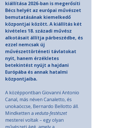
kiállítása 2026-ban is megerősíti 
Bécs helyét az európai művészet 
bemutatásának kiemelkedő 
központjai között. A kiállítás két 
kivételes 18. századi művész 
alkotásait állítja párbeszédbe, és 
ezzel nemcsak új 
művészettörténeti távlatokat 
nyit, hanem érzékletes 
betekintést nyújt a hajdani 
Európába és annak hatalmi 
központjaiba.
A középpontban Giovanni Antonio 
Canal, más néven Canaletto, és 
unokaöccse, Bernardo Bellotto áll. 
Mindketten a 
veduta-festészet
mesterei voltak – egy olyan 
művészeti ágé, amely a 