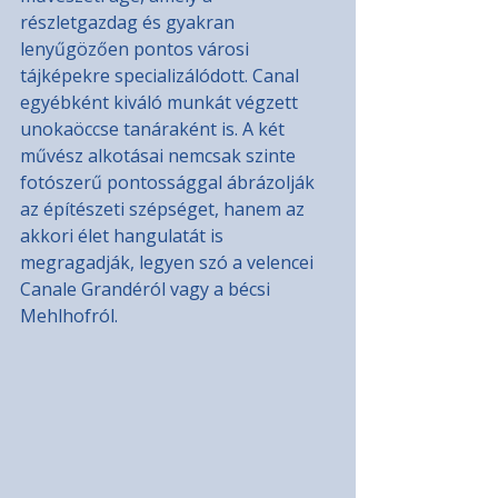
részletgazdag és gyakran 
lenyűgözően pontos városi 
tájképekre specializálódott. Canal 
egyébként kiváló munkát végzett 
unokaöccse tanáraként is. A két 
művész alkotásai nemcsak szinte 
fotószerű pontossággal ábrázolják 
az építészeti szépséget, hanem az 
akkori élet hangulatát is 
megragadják, legyen szó a velencei 
Canale Grandéról vagy a bécsi 
Mehlhofról.