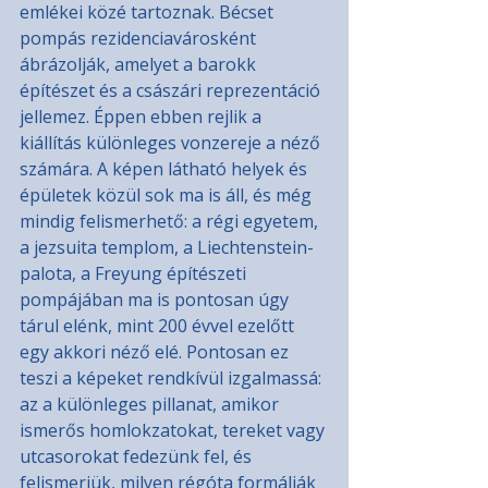
emlékei közé tartoznak. Bécset 
pompás rezidenciavárosként 
ábrázolják, amelyet a barokk 
építészet és a császári reprezentáció 
jellemez. Éppen ebben rejlik a 
kiállítás különleges vonzereje a néző 
számára. A képen látható helyek és 
épületek közül sok ma is áll, és még 
mindig felismerhető: a régi egyetem, 
a jezsuita templom, a Liechtenstein-
palota, a Freyung építészeti 
pompájában ma is pontosan úgy 
tárul elénk, mint 200 évvel ezelőtt 
egy akkori néző elé. Pontosan ez 
teszi a képeket rendkívül izgalmassá: 
az a különleges pillanat, amikor 
ismerős homlokzatokat, tereket vagy 
utcasorokat fedezünk fel, és 
felismerjük, milyen régóta formálják 