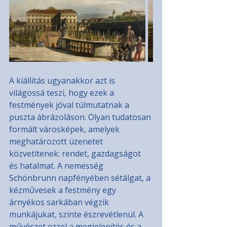
A kiállítás ugyanakkor azt is 
világossá teszi, hogy ezek a 
festmények jóval túlmutatnak a 
puszta ábrázoláson. Olyan tudatosan 
formált városképek, amelyek 
meghatározott üzenetet 
közvetítenek: rendet, gazdagságot 
és hatalmat. A nemesség 
Schönbrunn napfényében sétálgat, a 
kézművesek a festmény egy 
árnyékos sarkában végzik 
munkájukat, szinte észrevétlenül. A 
művészet ezzel a megjelenítés és a 