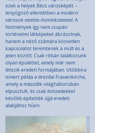
ezek a helyek Bécs városképét – 
lenyűgöző ellentétben a modern 
városok 
vanitas-homlokzataival
. A 
festmények így nem csupán 
történelmi látképeket ábrázolnak, 
hanem a néző számára közvetlen 
kapcsolatot teremtenek a múlt és a 
jelen között. Csak ritkán találkozunk 
olyan épülettel, amely már nem 
létezik eredeti formájában. Utóbbira 
ismert példa a drezdai Frauenkirche, 
amely a második világháborúban 
elpusztult, és csak évtizedekkel 
később építették újjá eredeti 
alakjához hűen.