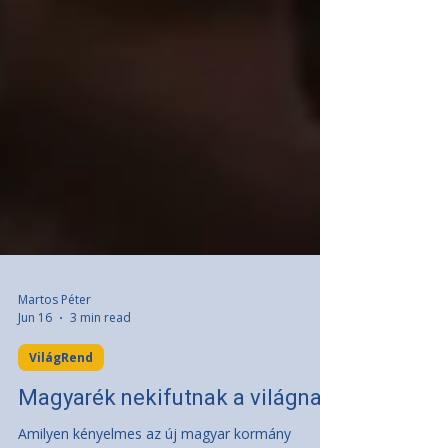
Martos Péter
Jun 16
3 min read
VilágRend