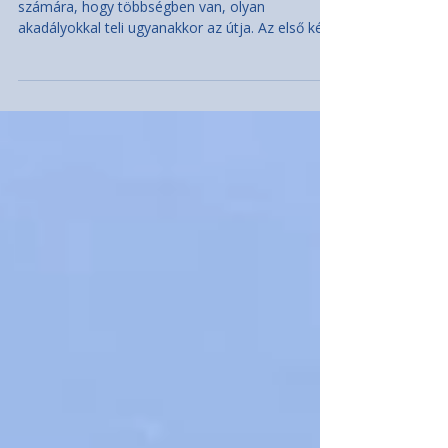
Magyarék nekifutnak a világnak
Amilyen kényelmes az új magyar kormány
számára, hogy többségben van, olyan
akadályokkal teli ugyanakkor az útja. Az első két
külföldi látogatás – a lengyelországi és a rövidre
szabott bécsi – még azt a benyomást keltette,
mintha a külpolitikában „terített asztal” várná
Magyar Pétert és csapatát. Ehhez sokban
hozzájárult Orbán Anita, aki nemcsak a
külügyminiszteri, hanem a miniszterelnök-
helyettesi posztot is vállalta. Vele fut neki Magyar
Péter a világnak. De éppen a tapaszta