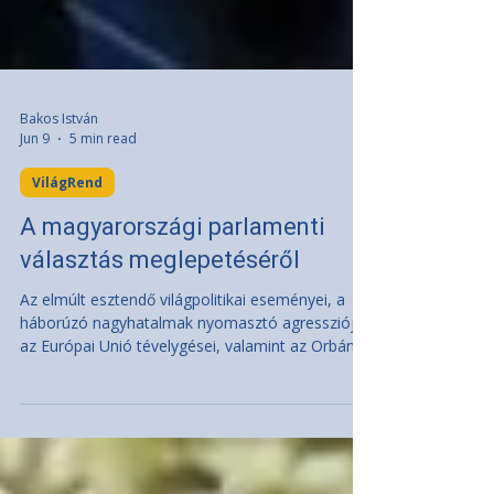
Bakos István
Jun 9
5 min read
VilágRend
A magyarországi parlamenti
választás meglepetéséről
Az elmúlt esztendő világpolitikai eseményei, a
háborúzó nagyhatalmak nyomasztó agressziója,
az Európai Unió tévelygései, valamint az Orbán-
kormány médiáját is uraló gyűlölködők