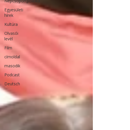
Népcsoportpolitika
Egyesületi
hírek
Kultúra
Olvasói
levél
Film
címoldal
masodik
Podcast
Deutsch