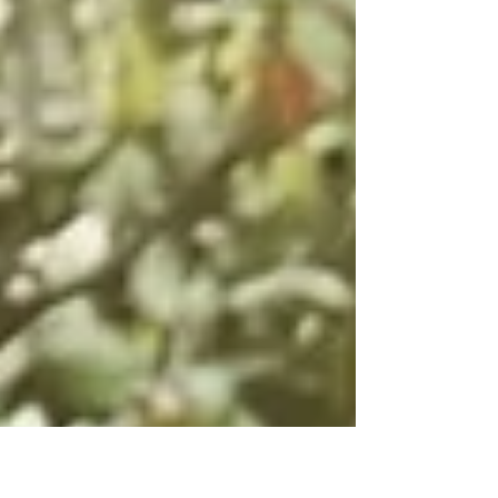
lejtmenete, az állampárti elit mammonimádata
egyaránt megbosszulta magát. A nagyvilágban is
megtapasztalhattam a közélet aggasztó
életjeleit, az erőpolitika és az önkényuralom
térhódítását és az ellenállás csíráit főleg
Európában és térségünkben. A TISZA Párt
győzelmének megítélését illetően – Szeremle