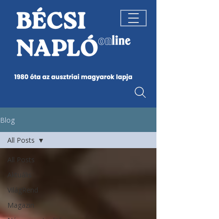
Blog
All Posts
All Posts
Aktuális
VilágRend
Magazin