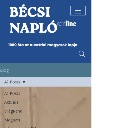
Blog
All Posts
All Posts
Aktuális
VilágRend
Magazin