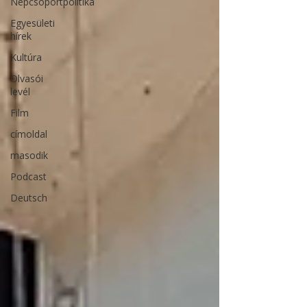
Népcsoportpolitika
Egyesületi
hírek
Kultúra
Olvasói
levél
Film
címoldal
masodik
Podcast
Deutsch