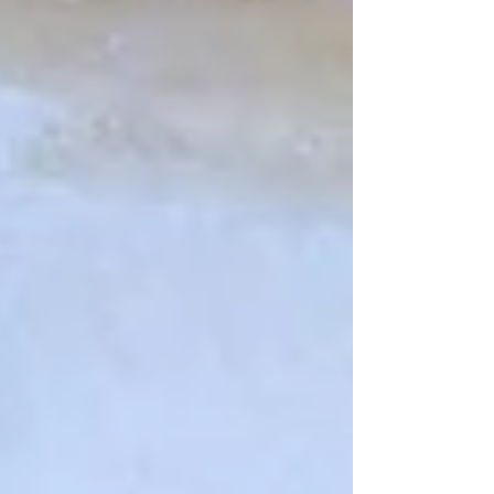
inkább világszínvonalú muzeológiának és jó
szakmai ízlés diktálta kiállításrendezésnek
lehetünk a tanúi. A grandiózus belső terek
ellenére – a hatalmas vörösgránit előcsarnok
bármelyik ötcsillagos szálloda becsületére válna
– a múzeum mégis nagyon testhezálló. A három