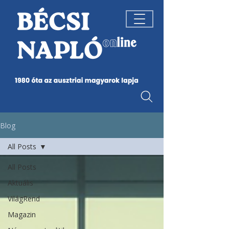
Blog
All Posts
All Posts
Aktuális
VilágRend
Magazin