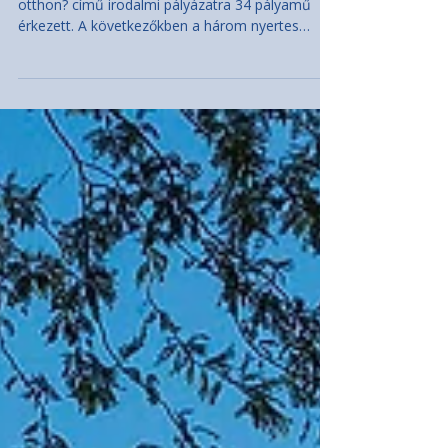
A Bécsi Naplóban meghirdetett Itthon vagy
otthon? című irodalmi pályázatra 34 pályamű
érkezett. A következőkben a három nyertes
pályaművet adjuk közre. Első díj: Hidasi Zsaklin –
Mein Mantel (jutalom: 300 €) Második díj: Gerber
Luca – A külföldön élés nem kolbászból készült
kerítés (jutalom: 200 €) Harmadik díj: Rusu
Szidónia – Tartozásaim (jutalom: 100 €) Hidasi
Zsaklin Mein Mantel Vettem egy új kabátot. Az
előzőt az utóbbi időben legszívesebben már
kihajítottam volna. Min