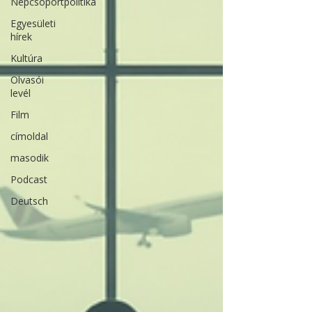
Népcsoportpolitika
Egyesületi
hírek
Kultúra
Olvasói
levél
Film
címoldal
masodik
Podcast
Deutsch